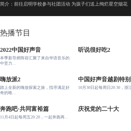
简介：前往启明学校参与社团活动 为孩子们送上绚烂星空烟花
热播节目
2022中国好声音
听说很好吃2
本季新导师阵容汇聚了来自华语音乐的
中坚力...
嗨放派2
中国好声音越剧特别
踏上全新的嗨放探索之旅，找寻满足好
10月30日起每周日20:30，浙江
奇的唯...
奔跑吧·共同富裕篇
庆祝党的二十大
11月4日起每周五20:20，一起奔跑再...