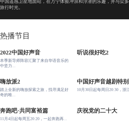
中国遥感卫星地面站，在万宁体验冲浪和浮潜的乐趣，并与众多
旅行时光。
热播节目
2022中国好声音
听说很好吃2
本季新导师阵容汇聚了来自华语音乐的
中坚力...
嗨放派2
中国好声音越剧特别
踏上全新的嗨放探索之旅，找寻满足好
10月30日起每周日20:30，浙江
奇的唯...
奔跑吧·共同富裕篇
庆祝党的二十大
11月4日起每周五20:20，一起奔跑再...