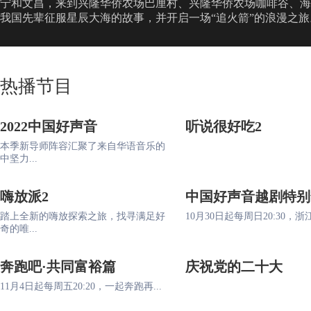
宁和文昌，来到兴隆华侨农场巴厘村、兴隆华侨农场咖啡谷、海
我国先辈征服星辰大海的故事，并开启一场“追火箭”的浪漫之旅
热播节目
2022中国好声音
听说很好吃2
本季新导师阵容汇聚了来自华语音乐的
中坚力...
嗨放派2
中国好声音越剧特别
踏上全新的嗨放探索之旅，找寻满足好
10月30日起每周日20:30，浙江
奇的唯...
奔跑吧·共同富裕篇
庆祝党的二十大
11月4日起每周五20:20，一起奔跑再...