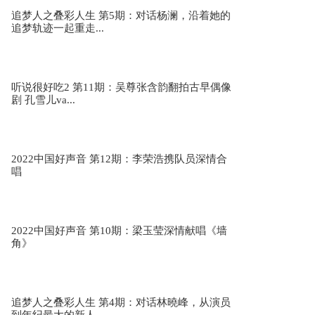
追梦人之叠彩人生 第5期：对话杨澜，沿着她的
追星星的人2 第1期：“追星团”开启春日之旅、追
追梦轨迹一起重走...
逐漫天繁星
听说很好吃2 第11期：吴尊张含韵翻拍古早偶像
剧 孔雪儿va...
2022中国好声音 第12期：李荣浩携队员深情合
唱
2022中国好声音 第10期：梁玉莹深情献唱《墙
角》
追梦人之叠彩人生 第4期：对话林曉峰，从演员