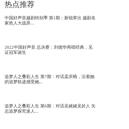
热点推荐
中国好声音越剧特别季 第1期：新锐辈出 越剧名
追星星的人2 第5期：走进自然学校探访美丽乡
家抢人大战异...
村，开启发现“可...
2022中国好声音 总决赛：刘德华再唱经典，见
追星星的人2 第4期：吴奇隆、王耀庆惊喜回归！
证冠军诞生
走进四川雅安寻...
追梦人之叠彩人生 第7期：对话孟庆旸，沿着她
追星星的人2 第3期：胡海泉献唱草地帐篷派对
的追梦轨迹感受她...
“追星团”现场...
追梦人之叠彩人生 第6期：对话吴姥姥吴於人 矢
追星星的人2 第2期：“追星团”走进安吉鲁家村
志追梦探究迷人...
乘坐小火车开...