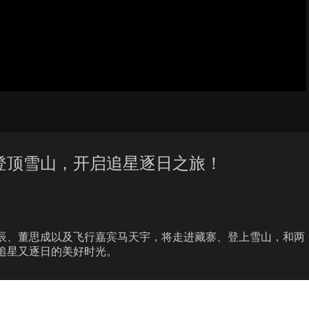
、登顶雪山，开启追星逐日之旅！
俊辰、董思成以及飞行嘉宾马天宇，将走进藏寨、登上雪山，和两
追星又逐日的美好时光。