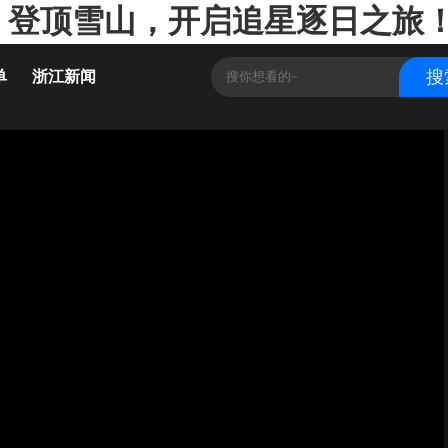
、登顶雪山，开启追星逐日之旅！-
单
浙江新闻