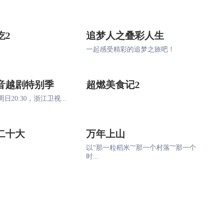
吃2
追梦人之叠彩人生
一起感受精彩的追梦之旅吧！
音越剧特别季
超燃美食记2
日20:30，浙江卫视...
二十大
万年上山
以“那一粒稻米”“那一个村落”“那一个
时...