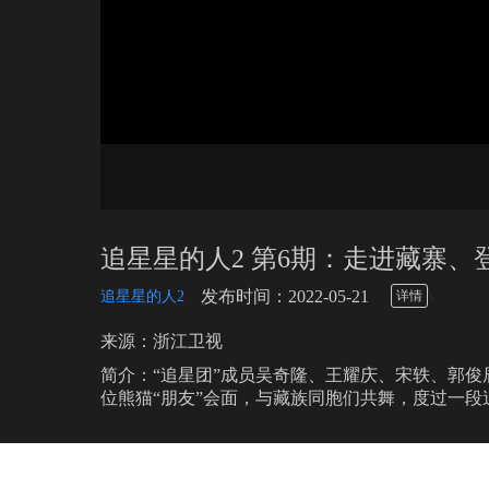
追星星的人2 第6期：走进藏寨
\
发布时间：2022-05-21
追星星的人2
详情
来源：浙江卫视
简介：“追星团”成员吴奇隆、王耀庆、宋轶、郭
位熊猫“朋友”会面，与藏族同胞们共舞，度过一段