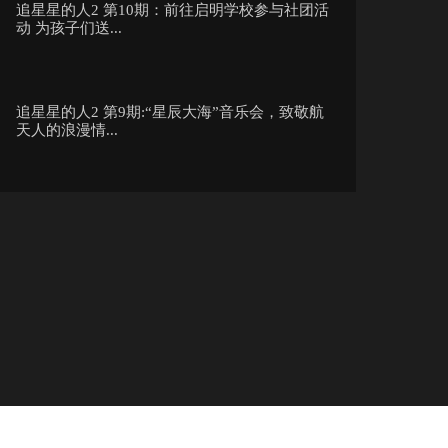
追星星的人2 第10期：前往启明学校参与社团活
动 为孩子们送...
追星星的人2 第9期:“星辰大海”音乐会，致敬航
天人的浪漫情...
追星星的人2 第8期：探索太空之梦，追逐星空之
美 开启海南“...
追星星的人2 第7期：奔赴海南感受航天科技发
展，让北斗卫星照...
追星星的人2 第6期：走进藏寨、登顶雪山，开启
追星逐日之旅！