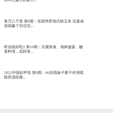
到年纪最大的新人...
食万八千里 第8期：张国伟犁地式啃玉米 伍嘉成
游戏赢了但没完...
听说很好吃2 第10期：豆腐美食、海鲜盛宴、酸
菜料理…花样美...
2022中国好声音 第9期：00后萌妹子蔡子伊演唱
陈奕迅经典...