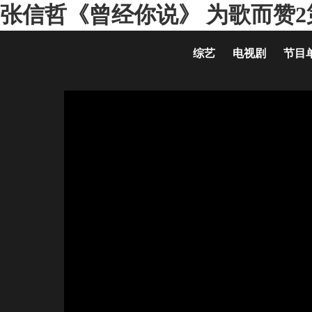
张信哲《曾经你说》 为歌而赞2第
综艺
电视剧
节目