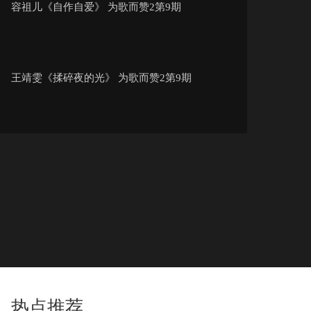
容祖儿《自作自爱》 为歌而赞2第9期
王靖雯《揉碎夜的光》 为歌而赞2第9期
尚雯婕《致勇敢的我们》 为歌而赞2第9期
凤凰传奇《以爱为囚》 为歌而赞2第9期
张靓颖《如果爱下去》 为歌而赞2第8期
热点推荐