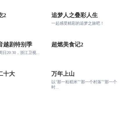
吃2
追梦人之叠彩人生
一起感受精彩的追梦之旅吧！
音越剧特别季
超燃美食记2
日20:30，浙江卫视...
二十大
万年上山
以“那一粒稻米”“那一个村落”“那一个
时...