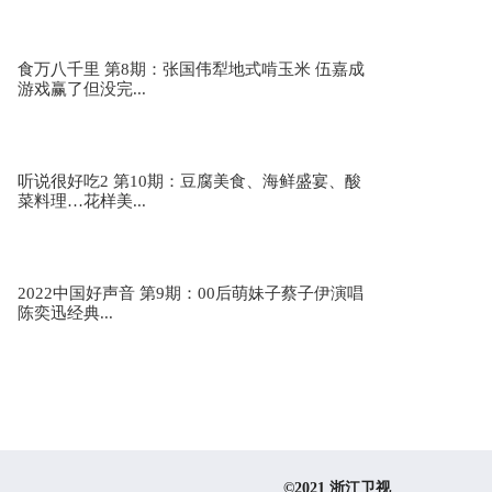
食万八千里 第8期：张国伟犁地式啃玉米 伍嘉成
游戏赢了但没完...
dp龙猪唱《莎莎》 为歌而赞2第7期
听说很好吃2 第10期：豆腐美食、海鲜盛宴、酸
菜料理…花样美...
萨顶顶《雾里》 为歌而赞2第7期
2022中国好声音 第9期：00后萌妹子蔡子伊演唱
陈奕迅经典...
李玉刚国风新作《绕》首唱 为歌而赞2第6期
黄丽玲《下雨天》 为歌而赞2第6期
©2021 浙江卫视