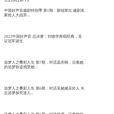
中国好声音越剧特别季 第1期：新锐辈出 越剧名
家抢人大战异...
dp龙猪《风吹一夏》 为歌而赞2第8期
2022中国好声音 总决赛：刘德华再唱经典，见
证冠军诞生
lambert&阿达娃《busy right now》 为歌...
追梦人之叠彩人生 第7期：对话孟庆旸，沿着她
的追梦轨迹感受她...
信&乃万《唯一》 为歌而赞2第8期
追梦人之叠彩人生 第6期：对话吴姥姥吴於人 矢
志追梦探究迷人...
萨顶顶《鱼跃而上》 为歌而赞2第8期