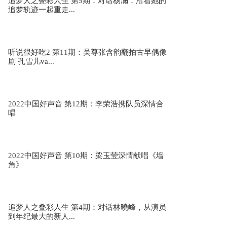
追梦人之叠彩人生 第5期：对话杨澜，沿着她的
追梦轨迹一起重走...
李健《marine玛琳娜》 为歌而赞2第8期
听说很好吃2 第11期：吴尊张含韵翻拍古早偶像
剧 孔雪儿va...
信&乃万惊喜合作《中文十级听力》 为歌而赞2
第7期
2022中国好声音 第12期：李荣浩携队员深情合
唱
lambert&阿达娃对唱《我们的爱》 为歌而赞2第7
期
2022中国好声音 第10期：梁玉莹深情献唱《墙
角》
张信哲《曾经你说》 为歌而赞2第7期
追梦人之叠彩人生 第4期：对话林曉峰，从演员
到年纪最大的新人...
张靓颖《暗恋》 为歌而赞2第7期