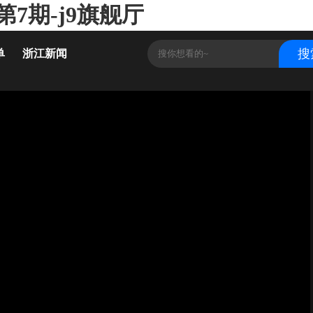
7期-j9旗舰厅
单
浙江新闻