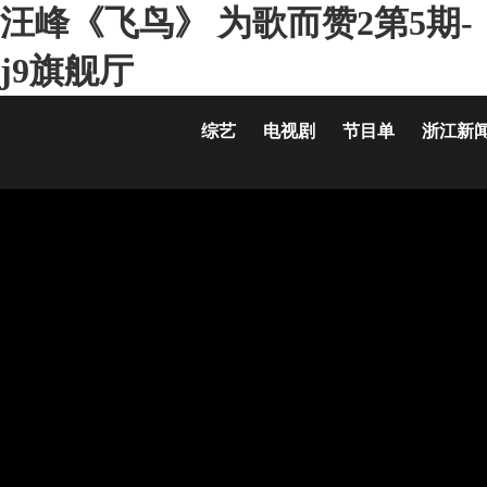
汪峰《飞鸟》 为歌而赞2第5期-
j9旗舰厅
综艺
电视剧
节目单
浙江新