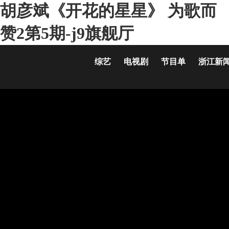
胡彦斌《开花的星星》 为歌而
赞2第5期-j9旗舰厅
综艺
电视剧
节目单
浙江新