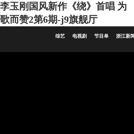
李玉刚国风新作《绕》首唱 为
歌而赞2第6期-j9旗舰厅
综艺
电视剧
节目单
浙江新