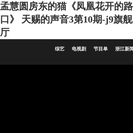
孟慧圆房东的猫《凤凰花开的路
口》 天赐的声音3第10期-j9旗舰
厅
综艺
电视剧
节目单
浙江新