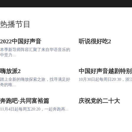
热播节目
2022中国好声音
听说很好吃2
本季新导师阵容汇聚了来自华语音乐的
中坚力...
嗨放派2
中国好声音越剧特别
踏上全新的嗨放探索之旅，找寻满足好
10月30日起每周日20:30，浙江
奇的唯...
奔跑吧·共同富裕篇
庆祝党的二十大
11月4日起每周五20:20，一起奔跑再...