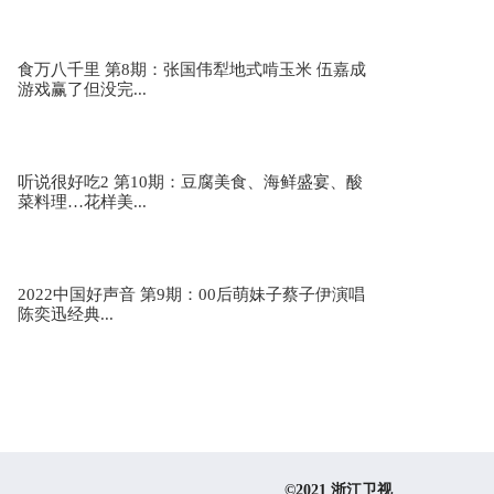
期
食万八千里 第8期：张国伟犁地式啃玉米 伍嘉成
游戏赢了但没完...
张紫宁白小白《欠你的婚礼》 天赐的声音3第11
期
听说很好吃2 第10期：豆腐美食、海鲜盛宴、酸
菜料理…花样美...
胡彦斌李巍《我曾经也想过一了百了》 天赐的声
音3第11期
2022中国好声音 第9期：00后萌妹子蔡子伊演唱
陈奕迅经典...
赖美云张赫宣《自娱自乐》 天赐的声音3第11期
胡海泉谢可寅《一生至少该有一次》 天赐的声音
3第11期
©2021 浙江卫视