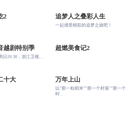
吃2
追梦人之叠彩人生
一起感受精彩的追梦之旅吧！
音越剧特别季
超燃美食记2
日20:30，浙江卫视...
二十大
万年上山
以“那一粒稻米”“那一个村落”“那一个
时...