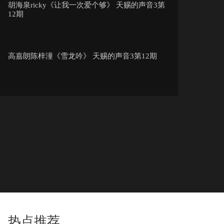
胡海泉ricky《让我一次爱个够》 天赐的声音3第
12期
高嘉朗陈梓潼《雪龙吟》 天赐的声音3第12期
张韶涵周深《一路生花》 天赐的声音3第12期
井胧谷娅溦《不删》 天赐的声音3第12期
徐艺洋李尖尖《大雨和晚星》 天赐的声音3第12
期
热点推荐