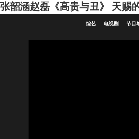
张韶涵赵磊《高贵与丑》 天赐的声
综艺
电视剧
节目