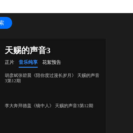
天赐的声音3
正片
音乐纯享
花絮预告
胡彦斌张碧晨《陪你度过漫长岁月》 天赐的声音
3第12期
李大奔拜德盖《镜中人》 天赐的声音3第12期