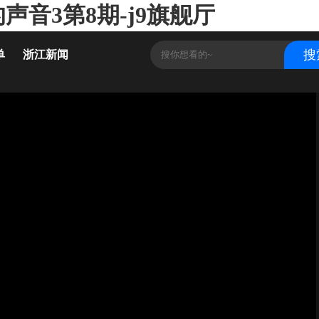
音3第8期-j9旗舰厅
单
浙江新闻