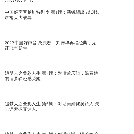
中国好声音越剧特别季 第1期：新锐辈出 越剧名
家抢人大战异...
刘惜君唐汉霄《逝去的歌》 天赐的声音3第12期
2022中国好声音 总决赛：刘德华再唱经典，见
证冠军诞生
李玉刚宋宇宁《四方明月》 天赐的声音3第12期
追梦人之叠彩人生 第7期：对话孟庆旸，沿着她
的追梦轨迹感受她...
张远姚晓棠《有生之年》 天赐的声音3第12期
追梦人之叠彩人生 第6期：对话吴姥姥吴於人 矢
志追梦探究迷人...
群星温暖献唱天赐的声音主题曲《篇章》 天赐的
声音3第12期