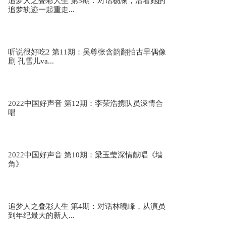
追梦人之叠彩人生 第5期：对话杨澜，沿着她的
追梦轨迹一起重走...
张韶涵谷小雨《但愿人长久》 天赐的声音3第12
期
听说很好吃2 第11期：吴尊张含韵翻拍古早偶像
剧 孔雪儿va...
王弦陈雨琪合唱《美丽心情》 天赐的声音3第11
期
2022中国好声音 第12期：李荣浩携队员深情合
唱
张韶涵李大奔全新改编《快乐崇拜》 天赐的声音
3第11期
2022中国好声音 第10期：梁玉莹深情献唱《墙
角》
张碧晨裘德《时间里的飞人》 天赐的声音3第11
期
追梦人之叠彩人生 第4期：对话林曉峰，从演员
到年纪最大的新人...
刘惜君杨默依《不可控玩家》 天赐的声音3第11