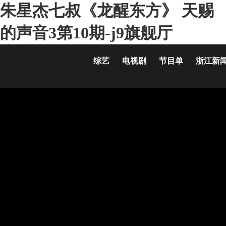
朱星杰七叔《龙醒东方》 天赐
的声音3第10期-j9旗舰厅
综艺
电视剧
节目单
浙江新