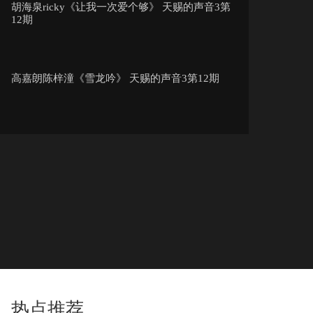
胡海泉ricky《让我一次爱个够》 天赐的声音3第
12期
高嘉朗陈梓潼《雪龙吟》 天赐的声音3第12期
张韶涵周深《一路生花》 天赐的声音3第12期
井胧谷娅溦《不删》 天赐的声音3第12期
徐艺洋李尖尖《大雨和晚星》 天赐的声音3第12
期
热点推荐