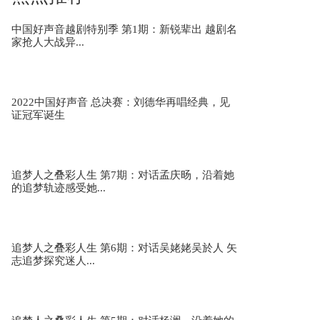
中国好声音越剧特别季 第1期：新锐辈出 越剧名
家抢人大战异...
刘惜君唐汉霄《逝去的歌》 天赐的声音3第12期
2022中国好声音 总决赛：刘德华再唱经典，见
证冠军诞生
李玉刚宋宇宁《四方明月》 天赐的声音3第12期
追梦人之叠彩人生 第7期：对话孟庆旸，沿着她
的追梦轨迹感受她...
张远姚晓棠《有生之年》 天赐的声音3第12期
追梦人之叠彩人生 第6期：对话吴姥姥吴於人 矢
志追梦探究迷人...
群星温暖献唱天赐的声音主题曲《篇章》 天赐的
声音3第12期