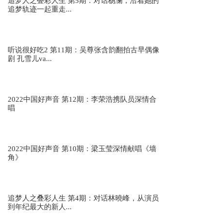
追梦人之叠彩人生 第5期：对话杨澜，沿着她的
追梦轨迹一起重走...
张韶涵谷小雨《但愿人长久》 天赐的声音3第12
期
听说很好吃2 第11期：吴尊张含韵翻拍古早偶像
剧 孔雪儿va...
王弦陈雨琪合唱《美丽心情》 天赐的声音3第11
期
2022中国好声音 第12期：李荣浩携队员深情合
唱
张韶涵李大奔全新改编《快乐崇拜》 天赐的声音
3第11期
2022中国好声音 第10期：梁玉莹深情献唱《墙
角》
张碧晨裘德《时间里的飞人》 天赐的声音3第11
期
追梦人之叠彩人生 第4期：对话林曉峰，从演员
到年纪最大的新人...
刘惜君杨默依《不可控玩家》 天赐的声音3第11