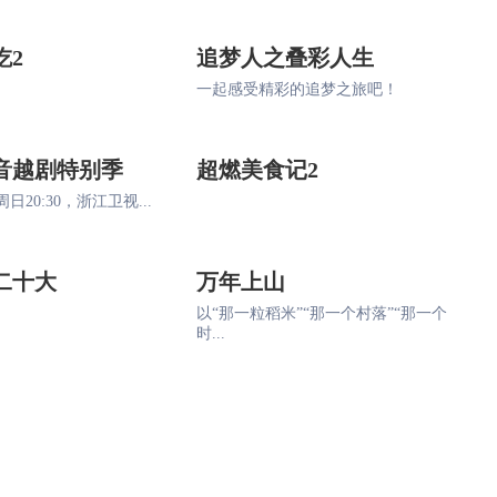
吃2
追梦人之叠彩人生
一起感受精彩的追梦之旅吧！
音越剧特别季
超燃美食记2
日20:30，浙江卫视...
二十大
万年上山
以“那一粒稻米”“那一个村落”“那一个
时...