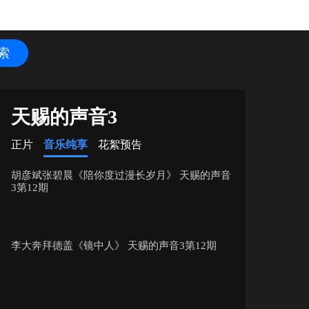
天赐的声音3
正片
音乐纯享
花絮预告
胡彦斌张碧晨《陪你度过漫长岁月》 天赐的声音
3第12期
李大奔拜德盖《镜中人》 天赐的声音3第12期