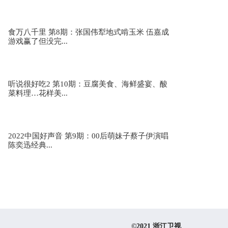
期
食万八千里 第8期：张国伟犁地式啃玉米 伍嘉成
游戏赢了但没完...
张紫宁白小白《欠你的婚礼》 天赐的声音3第11
期
听说很好吃2 第10期：豆腐美食、海鲜盛宴、酸
菜料理…花样美...
胡彦斌李巍《我曾经也想过一了百了》 天赐的声
音3第11期
2022中国好声音 第9期：00后萌妹子蔡子伊演唱
陈奕迅经典...
赖美云张赫宣《自娱自乐》 天赐的声音3第11期
胡海泉谢可寅《一生至少该有一次》 天赐的声音
3第11期
©2021 浙江卫视