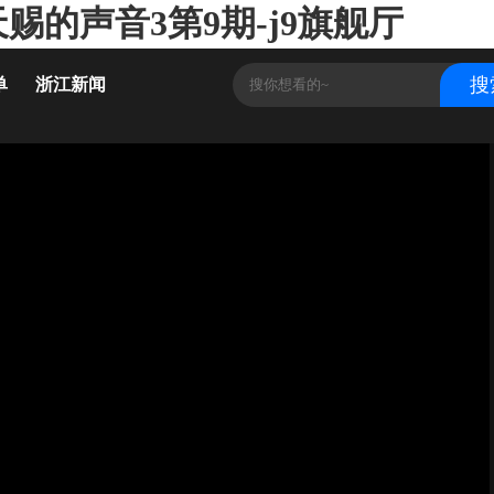
赐的声音3第9期-j9旗舰厅
单
浙江新闻