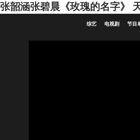
张韶涵张碧晨《玫瑰的名字》 天
综艺
电视剧
节目