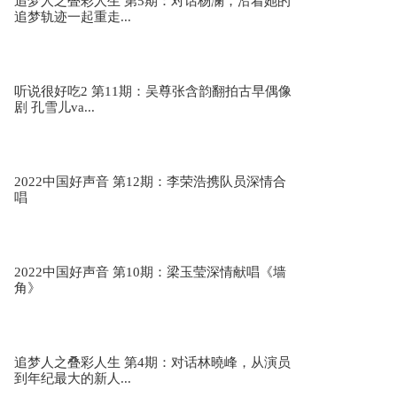
追梦人之叠彩人生 第5期：对话杨澜，沿着她的
追梦轨迹一起重走...
“浙”爱“藏”不住！浙江援藏抗疫医疗队出发
听说很好吃2 第11期：吴尊张含韵翻拍古早偶像
剧 孔雪儿va...
你眼中的“诗画江南活力浙江”是什么样子的？
2022中国好声音 第12期：李荣浩携队员深情合
唱
诗画江南活力浙江全球短视频大赛宣传片
2022中国好声音 第10期：梁玉莹深情献唱《墙
角》
浙江全省6000多名医务人员星夜驰援义乌
追梦人之叠彩人生 第4期：对话林曉峰，从演员
到年纪最大的新人...
现场视频！东部战区在台岛周边开展联合军事行