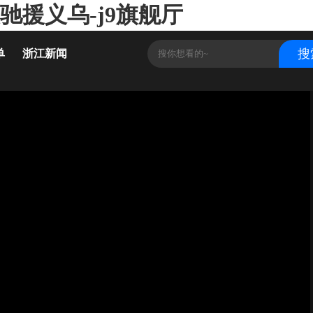
驰援义乌-j9旗舰厅
单
浙江新闻