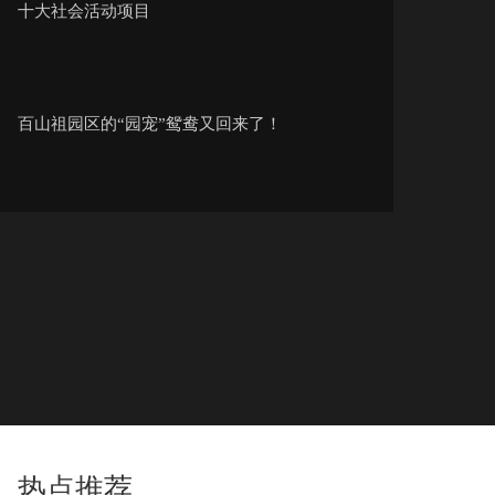
十大社会活动项目
百山祖园区的“园宠”鸳鸯又回来了！
惊喜！第一波来西湖过冬的候鸟已经到了
更高速更智能，打卡穿城而过的杭州地铁19号线
杭州西站开通在即，是高铁站更是城市“会客厅”
热点推荐