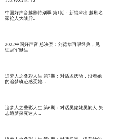
中国好声音越剧特别季 第1期：新锐辈出 越剧名
家抢人大战异...
台州大陈岛惊涛骇浪
险象环生的救援之路
2022中国好声音 总决赛：刘德华再唱经典，见
证冠军诞生
宁波象山渔山风大浪高
台风天的最美“公主抱”
追梦人之叠彩人生 第7期：对话孟庆旸，沿着她
的追梦轨迹感受她...
舟山普陀沿海掀起二三十米巨浪，水位已与路面
齐平
追梦人之叠彩人生 第6期：对话吴姥姥吴於人 矢
志追梦探究迷人...
创意短视频 非凡“浙”十年