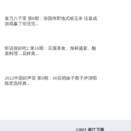
动
食万八千里 第8期：张国伟犁地式啃玉米 伍嘉成
游戏赢了但没完...
各地夜空被点亮，致敬最可爱的人
听说很好吃2 第10期：豆腐美食、海鲜盛宴、酸
菜料理…花样美...
杭州西站即将投运，最全剧透来了→
2022中国好声音 第9期：00后萌妹子蔡子伊演唱
陈奕迅经典...
“不要怕，一个一个来！” 车陷水中遇险，嵊州民
警砸窗救出四人
美翻了！浙江南麂海底下拍到“神奇的海洋生物”
©2021 浙江卫视