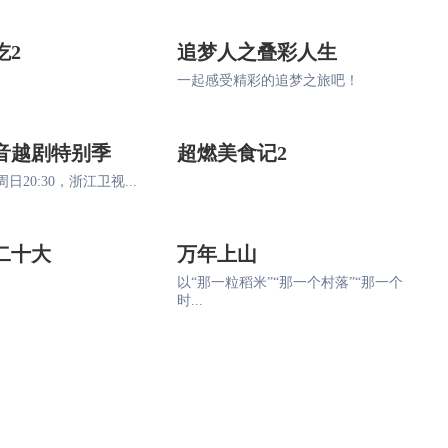
吃2
追梦人之叠彩人生
一起感受精彩的追梦之旅吧！
音越剧特别季
超燃美食记2
日20:30，浙江卫视...
二十大
万年上山
以“那一粒稻米”“那一个村落”“那一个
时...