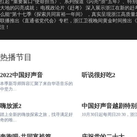
扛起 “重要窗口”使命担当》、系列报道《闪亮“浙”五年》、
大地的闪亮成就； 电视政论片《赶考》 深入展示浙江在新的赶
么能”第十七季《探索共同富裕一年间》 ，真实呈现浙江高质量
联播推出《直通省党代会》专栏，浙江卫视晚间黄金时间推出《
注！
热播节目
2022中国好声音
听说很好吃2
本季新导师阵容汇聚了来自华语音乐的
中坚力...
嗨放派2
中国好声音越剧特别
踏上全新的嗨放探索之旅，找寻满足好
10月30日起每周日20:30，浙江
奇的唯...
奔跑吧·共同富裕篇
庆祝党的二十大