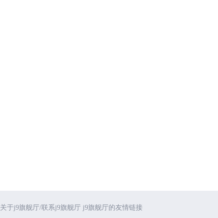
关于j9旗舰厅/联系j9旗舰厅
j9旗舰厅的友情链接