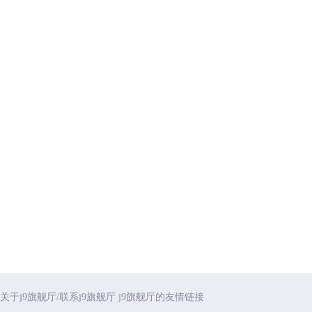
关于j9旗舰厅/联系j9旗舰厅
j9旗舰厅的友情链接