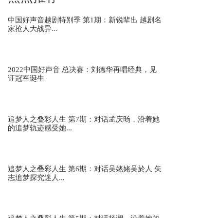
景色迷人眼，经济有活力！”你眼中的浙江，是
什么样子的？
中国好声音越剧特别季 第1期：新锐辈出 越剧名
家抢人大战异...
capture the beauty of zhejiang...
2022中国好声音 总决赛：刘德华再唱经典，见
证冠军诞生
百万级粉丝抖音达人们来打call，一起说出你眼
中的“诗画江南...
追梦人之叠彩人生 第7期：对话孟庆旸，沿着她
的追梦轨迹感受她...
万大奖求创意！你眼中的“诗画江南活力浙江”是
什么样子的？
追梦人之叠彩人生 第6期：对话吴姥姥吴於人 矢
志追梦探究迷人...
你眼中的“诗画江南活力浙江”是什么样子的？