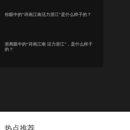
你眼中的“诗画江南活力浙江”是什么样子的？
浙商眼中的“诗画江南 活力浙江”，是什么样子
的？
百万级粉丝抖音达人们来打call，一起说出你眼
中的“诗画江南...
浙江省“文明使者”孔胜东 邀您一起拍、一起剪、
一起转
热点推荐