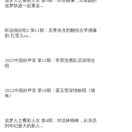
追梦人之叠彩人生 第5期：对话杨澜，沿着她的
追梦轨迹一起重走...
听说很好吃2 第11期：吴尊张含韵翻拍古早偶像
剧 孔雪儿va...
2022中国好声音 第12期：李荣浩携队员深情合
唱
2022中国好声音 第10期：梁玉莹深情献唱《墙
角》
追梦人之叠彩人生 第4期：对话林曉峰，从演员
到年纪最大的新人...