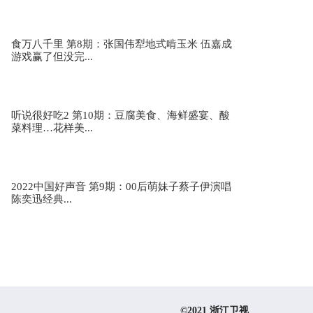
食万八千里 第8期：张国伟犁地式啃玉米 伍嘉成
游戏赢了但没完...
听说很好吃2 第10期：豆腐美食、海鲜盛宴、酸
菜料理…花样美...
2022中国好声音 第9期：00后萌妹子蔡子伊演唱
陈奕迅经典...
©2021 浙江卫视