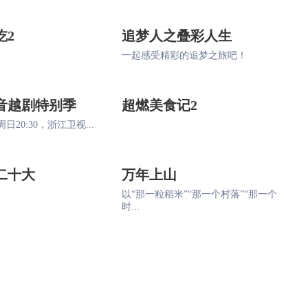
吃2
追梦人之叠彩人生
一起感受精彩的追梦之旅吧！
音越剧特别季
超燃美食记2
日20:30，浙江卫视...
二十大
万年上山
以“那一粒稻米”“那一个村落”“那一个
时...