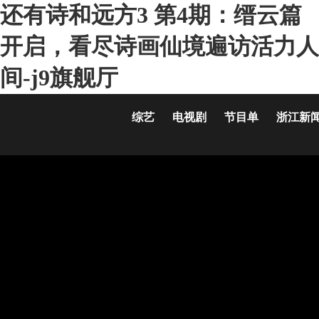
还有诗和远方3 第4期：缙云篇
开启，看尽诗画仙境遍访活力人
间-j9旗舰厅
综艺
电视剧
节目单
浙江新