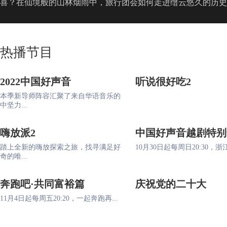
喜？在仙境般的山林烟雨中，旅行团会如何走进缙云悠久的历史
热播节目
2022中国好声音
听说很好吃2
本季新导师阵容汇聚了来自华语音乐的
中坚力...
嗨放派2
中国好声音越剧特别
踏上全新的嗨放探索之旅，找寻满足好
10月30日起每周日20:30，浙江
奇的唯...
奔跑吧·共同富裕篇
庆祝党的二十大
11月4日起每周五20:20，一起奔跑再...