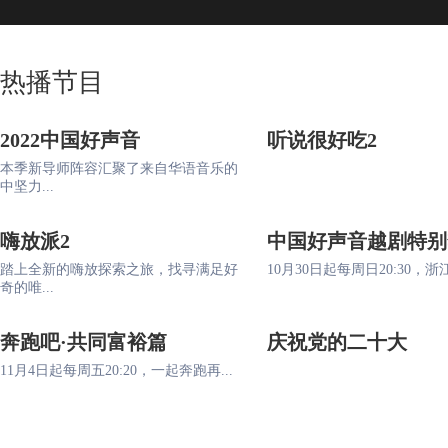
热播节目
2022中国好声音
听说很好吃2
本季新导师阵容汇聚了来自华语音乐的
中坚力...
嗨放派2
中国好声音越剧特别
踏上全新的嗨放探索之旅，找寻满足好
10月30日起每周日20:30，浙江
奇的唯...
奔跑吧·共同富裕篇
庆祝党的二十大
11月4日起每周五20:20，一起奔跑再...