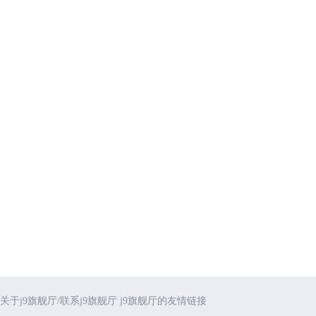
关于j9旗舰厅/联系j9旗舰厅
j9旗舰厅的友情链接