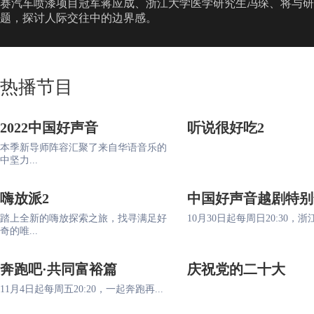
赛汽车喷漆项目冠军蒋应成、浙江大学医学研究生冯琛、将与研
题，探讨人际交往中的边界感。
热播节目
2022中国好声音
听说很好吃2
本季新导师阵容汇聚了来自华语音乐的
中坚力...
嗨放派2
中国好声音越剧特别
踏上全新的嗨放探索之旅，找寻满足好
10月30日起每周日20:30，浙江
奇的唯...
奔跑吧·共同富裕篇
庆祝党的二十大
11月4日起每周五20:20，一起奔跑再...