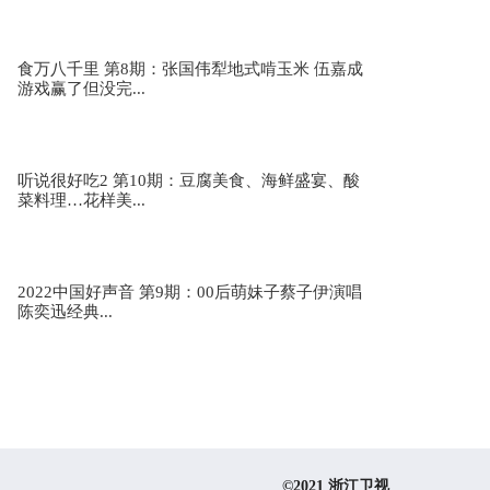
食万八千里 第8期：张国伟犁地式啃玉米 伍嘉成
游戏赢了但没完...
听说很好吃2 第10期：豆腐美食、海鲜盛宴、酸
菜料理…花样美...
2022中国好声音 第9期：00后萌妹子蔡子伊演唱
陈奕迅经典...
©2021 浙江卫视