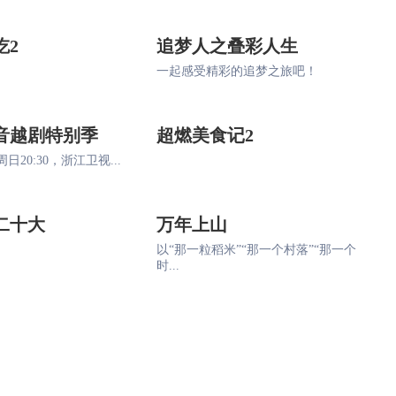
吃2
追梦人之叠彩人生
一起感受精彩的追梦之旅吧！
音越剧特别季
超燃美食记2
日20:30，浙江卫视...
二十大
万年上山
以“那一粒稻米”“那一个村落”“那一个
时...