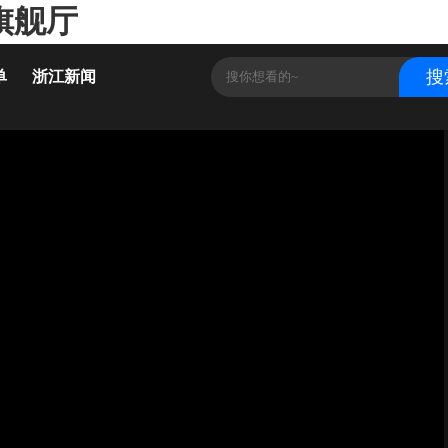
旗舰厅
单
浙江新闻