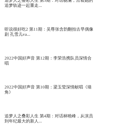
追梦人之叠彩人生 第5期：对话杨澜，沿着她的
追梦轨迹一起重走...
听说很好吃2 第11期：吴尊张含韵翻拍古早偶像
剧 孔雪儿va...
2022中国好声音 第12期：李荣浩携队员深情合
唱
2022中国好声音 第10期：梁玉莹深情献唱《墙
角》
追梦人之叠彩人生 第4期：对话林曉峰，从演员
到年纪最大的新人...