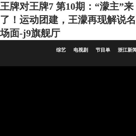
王牌对王牌7 第10期：“濛主”来
了！运动团建，王濛再现解说名
场面-j9旗舰厅
综艺
电视剧
节目单
浙江新