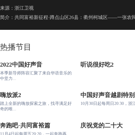
来源：浙江卫视
简介：共同富裕新征程·蹲点山区26县：衢州柯城区——一张农
热播节目
2022中国好声音
听说很好吃2
本季新导师阵容汇聚了来自华语音乐的
中坚力...
嗨放派2
中国好声音越剧特别
踏上全新的嗨放探索之旅，找寻满足好
10月30日起每周日20:30，浙江
奇的唯...
奔跑吧·共同富裕篇
庆祝党的二十大
11月4日起每周五20:20，一起奔跑再...