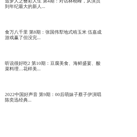
追梦人之叠彩人生 第4期：对话林曉峰，从演员
到年纪最大的新人...
食万八千里 第8期：张国伟犁地式啃玉米 伍嘉成
游戏赢了但没完...
听说很好吃2 第10期：豆腐美食、海鲜盛宴、酸
菜料理…花样美...
2022中国好声音 第9期：00后萌妹子蔡子伊演唱
陈奕迅经典...