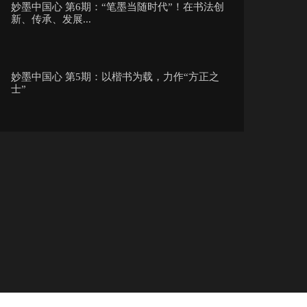
妙墨中国心 第6期：“笔墨当随时代”！在书法创
新、传承、发展...
妙墨中国心 第5期：以楷书为载，力作“方正之
士”
妙墨中国心 第4期：走进隶书，连接古文字和今
文字的传奇字体
妙墨中国心 第3期：走进篆之“迷宫”，溯源文字
最初之美
妙墨中国心 第2期：草书篇 当书法遇见摇滚，会
有怎样的化学反...