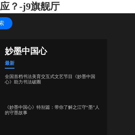
？-j9旗舰厅
妙墨中国心
最新
全国首档书法美育交互式文艺节目《妙墨中国
心》助力书法破圈
《妙墨中国心》特别篇：带你了解之江守“墨”人
的守墨故事