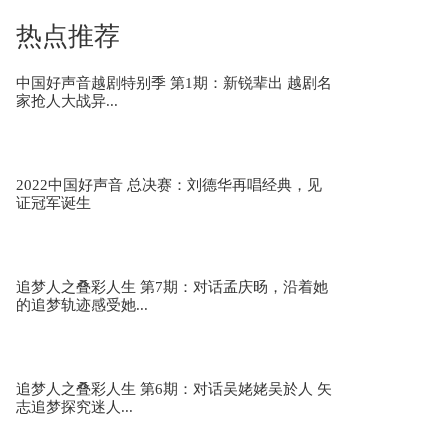
热点推荐
妙墨中国心 第1期：首播：名家墨客为你“解
中国好声音越剧特别季 第1期：新锐辈出 越剧名
墨”，实力演员“活...
家抢人大战异...
2022中国好声音 总决赛：刘德华再唱经典，见
证冠军诞生
追梦人之叠彩人生 第7期：对话孟庆旸，沿着她
的追梦轨迹感受她...
追梦人之叠彩人生 第6期：对话吴姥姥吴於人 矢
志追梦探究迷人...