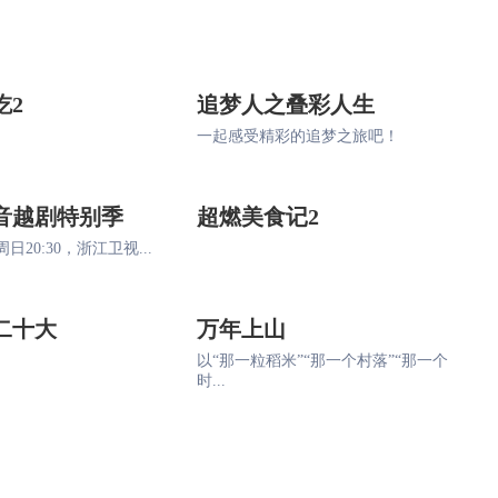
吃2
追梦人之叠彩人生
一起感受精彩的追梦之旅吧！
音越剧特别季
超燃美食记2
日20:30，浙江卫视...
二十大
万年上山
以“那一粒稻米”“那一个村落”“那一个
时...