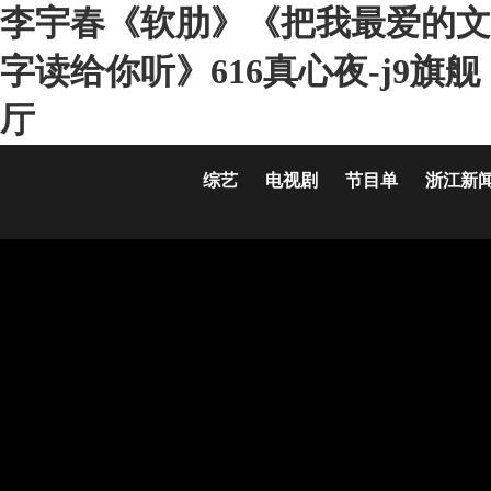
李宇春《软肋》《把我最爱的文
字读给你听》616真心夜-j9旗舰
厅
综艺
电视剧
节目单
浙江新