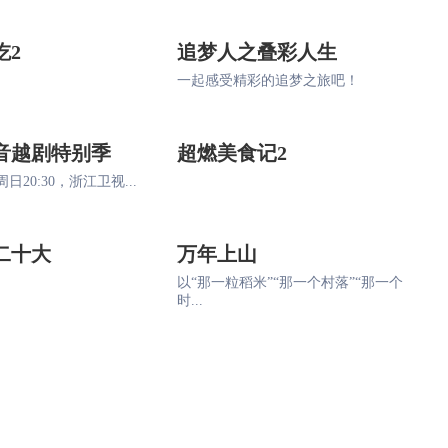
吃2
追梦人之叠彩人生
一起感受精彩的追梦之旅吧！
音越剧特别季
超燃美食记2
日20:30，浙江卫视...
二十大
万年上山
以“那一粒稻米”“那一个村落”“那一个
时...