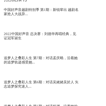
中国好声音越剧特别季 第1期：新锐辈出 越剧名
家抢人大战异...
胡海泉许飞《小白船》 天赐的声音2第3期
2022中国好声音 总决赛：刘德华再唱经典，见
证冠军诞生
陶喆李佳隆《千言万语》 天赐的声音2第3期
追梦人之叠彩人生 第7期：对话孟庆旸，沿着她
的追梦轨迹感受她...
周传雄颜人中《我难过》 天赐的声音2第3期
追梦人之叠彩人生 第6期：对话吴姥姥吴於人 矢
志追梦探究迷人...
张韶涵万妮达《棋子》 天赐的声音2第3期