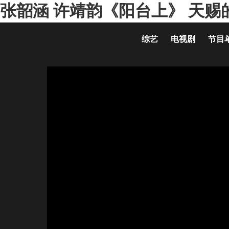
张韶涵 许靖韵《阳台上》 天赐的
综艺
电视剧
节目