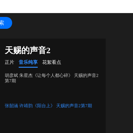
天赐的声音2
正片
音乐纯享
花絮看点
胡彦斌 朱星杰《让每个人都心碎》 天赐的声音2
第7期
张韶涵 许靖韵《阳台上》 天赐的声音2第7期