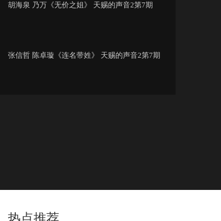
胡海泉 乃万《无价之姐》 天赐的声音2第7期
张信哲 陈卓璇《连名带姓》 天赐的声音2第7期
孙坚 陈卓璇《一眼瞬间》 天赐的声音2第7期
乃万 李振宁《唇唇欲动》 天赐的声音2第7期
许靖韵 苏妙玲《命硬》 天赐的声音2第7期
热点推荐