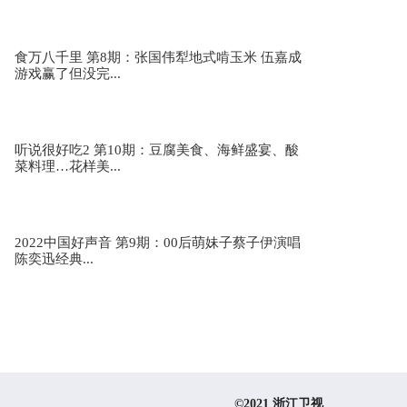
食万八千里 第8期：张国伟犁地式啃玉米 伍嘉成
游戏赢了但没完...
听说很好吃2 第10期：豆腐美食、海鲜盛宴、酸
菜料理…花样美...
2022中国好声音 第9期：00后萌妹子蔡子伊演唱
陈奕迅经典...
©2021 浙江卫视