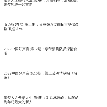
追梦人之叠彩人生 第5期：对话杨澜，沿着她的
追梦轨迹一起重走...
许飞 马頔《陀螺》 天赐的声音2第3期
听说很好吃2 第11期：吴尊张含韵翻拍古早偶像
剧 孔雪儿va...
2022中国好声音 第12期：李荣浩携队员深情合
唱
2022中国好声音 第10期：梁玉莹深情献唱《墙
角》
追梦人之叠彩人生 第4期：对话林曉峰，从演员
到年纪最大的新人...