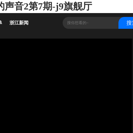
声音2第7期-j9旗舰厅
单
浙江新闻