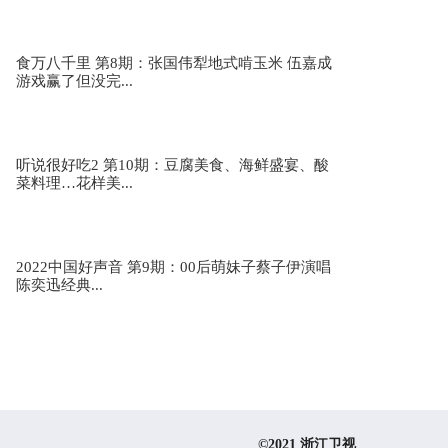
食万八千里 第8期：张国伟犁地式啃玉米 伍嘉成
游戏赢了但没完...
《敬礼》 潘竹茹 韩雨珊等
听说很好吃2 第10期：豆腐美食、海鲜盛宴、酸
菜料理…花样美...
《板报阿姨》 杭州二更网络科技有限公司
2022中国好声音 第9期：00后萌妹子蔡子伊演唱
陈奕迅经典...
《国之骄傲，青年工匠》 浙江电视台教科影视频
道 赵敏
《38个春天的播种》 杭州二更网络科技有限公司
©2021 浙江卫视