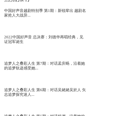
中国好声音越剧特别季 第1期：新锐辈出 越剧名
家抢人大战异...
《义乌我梦想开始的地方》 金丹娜 赵品卫 陈锦
锋 刘富城 赵...
2022中国好声音 总决赛：刘德华再唱经典，见
证冠军诞生
《乡野毕加索》 衢州电视台 柯城传媒集团
追梦人之叠彩人生 第7期：对话孟庆旸，沿着她
的追梦轨迹感受她...
《杭州湾大湾区》 单鹏云
追梦人之叠彩人生 第6期：对话吴姥姥吴於人 矢
志追梦探究迷人...
《带着云南走出去》 滇西小哥