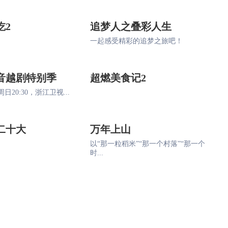
吃2
追梦人之叠彩人生
一起感受精彩的追梦之旅吧！
音越剧特别季
超燃美食记2
日20:30，浙江卫视...
二十大
万年上山
以“那一粒稻米”“那一个村落”“那一个
时...