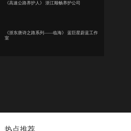
《高速公路养护人》 浙江顺畅养护公司
《浙东唐诗之路系列——临海》 蓝巨星蔚蓝工作
室
《百年益路》 杭州师范大学钱江学院 陈宇欣 高
文烨 余杨楠...
《零件中的温暖时光》 杭州二更网络科技有限公
司
《我在家乡挺好的》 张同学
热点推荐