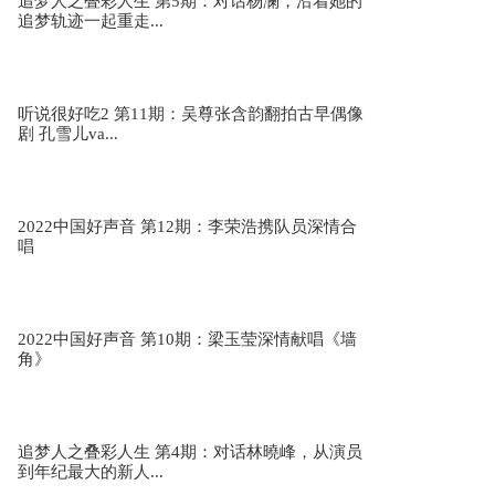
追梦人之叠彩人生 第5期：对话杨澜，沿着她的
追梦轨迹一起重走...
《阿克苏启明学校》 浙江电视台经济生活频道
听说很好吃2 第11期：吴尊张含韵翻拍古早偶像
剧 孔雪儿va...
《血缘》 浙江传媒学院 韩笑笑等
2022中国好声音 第12期：李荣浩携队员深情合
唱
《聆听这座城市的十二时辰》 果小姐
2022中国好声音 第10期：梁玉莹深情献唱《墙
角》
《行善至乐》 杭州二更网络科技有限公司
追梦人之叠彩人生 第4期：对话林曉峰，从演员
到年纪最大的新人...
《阿根廷留学生的汉服之旅》 莫涵熙