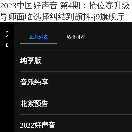
2023中国好声音 第4期：抢位赛升级
2023中国好声音
导师面临选择纠结到颤抖-j9旗舰厅
周华健,潘玮柏,刘宪华,薛之谦
2023
正片列表
热播推荐
中
国
纯享版
好
声
音乐纯享
音
第
花絮预告
4
2022好声音
期：