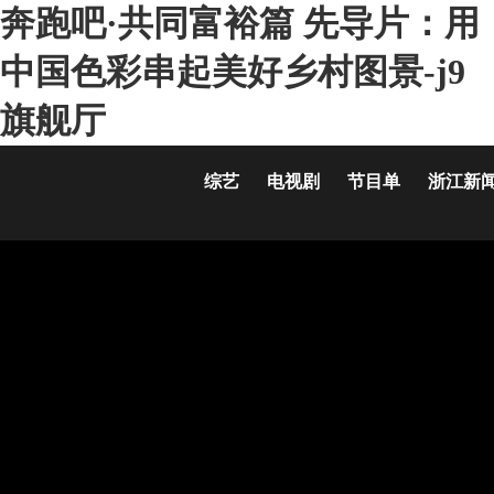
奔跑吧·共同富裕篇 先导片：用
中国色彩串起美好乡村图景-j9
旗舰厅
综艺
电视剧
节目单
浙江新