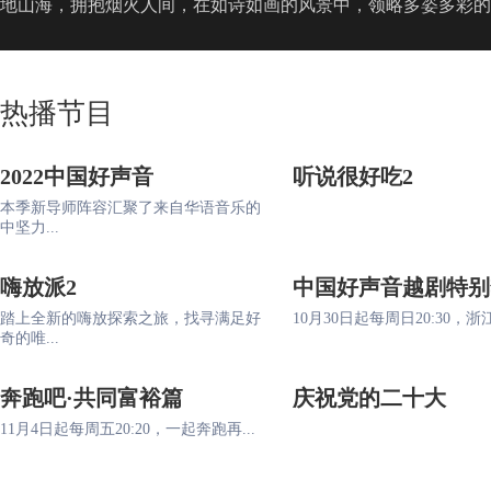
地山海，拥抱烟火人间，在如诗如画的风景中，领略多姿多彩的
热播节目
2022中国好声音
听说很好吃2
本季新导师阵容汇聚了来自华语音乐的
中坚力...
嗨放派2
中国好声音越剧特别
踏上全新的嗨放探索之旅，找寻满足好
10月30日起每周日20:30，浙江
奇的唯...
奔跑吧·共同富裕篇
庆祝党的二十大
11月4日起每周五20:20，一起奔跑再...