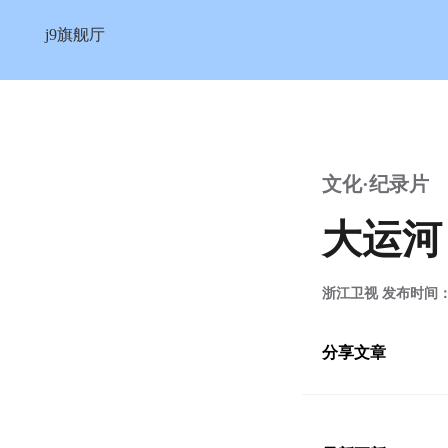
大运河-j9旗舰厅
j9旗舰厅
文化·纪录片
大运河
浙江卫视 发布时间：20
分享文章