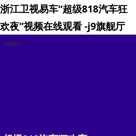
浙江卫视易车“超级818汽车狂
欢夜”视频在线观看 -j9旗舰厅
j9旗舰厅