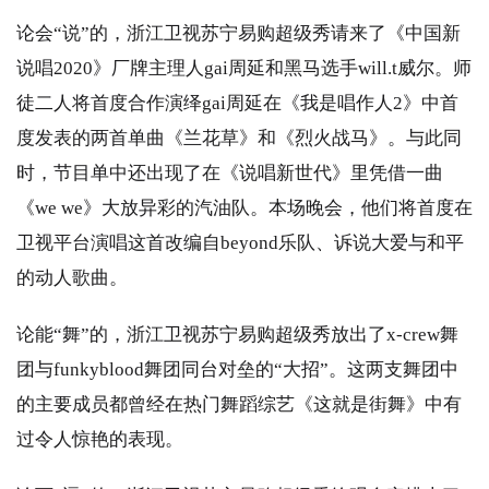
论会“说”的，浙江卫视苏宁易购超级秀请来了《中国新
说唱2020》厂牌主理人gai周延和黑马选手will.t威尔。师
徒二人将首度合作演绎gai周延在《我是唱作人2》中首
度发表的两首单曲《兰花草》和《烈火战马》。与此同
时，节目单中还出现了在《说唱新世代》里凭借一曲
《we we》大放异彩的汽油队。本场晚会，他们将首度在
卫视平台演唱这首改编自beyond乐队、诉说大爱与和平
的动人歌曲。
论能“舞”的，浙江卫视苏宁易购超级秀放出了x-crew舞
团与funkyblood舞团同台对垒的“大招”。这两支舞团中
的主要成员都曾经在热门舞蹈综艺《这就是街舞》中有
过令人惊艳的表现。