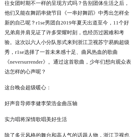
往女团时期不一样的呈现方式吗？告别团体生活之后，
他们又能在舞蹈串烧节目《一串好舞蹈》中秀出怎样全
新的自己呢？r1se男团自2019年夏天出道至今，11个好
兄弟肩并肩见证了许多荣耀时刻，也经历过困难和考
验。这次以六人小分队形式来到浙江卫视苏宁易购超级
秀，r1se选择了一首未来感十足、曲风热血的歌曲
《neversurrender》。通过这首歌曲，少年们想向观众表
达怎样的心声呢？
这台晚会超级暖心：
好声音导师李健李荣浩金曲压轴
实力唱将深情歌唱美好生活
除了多元风格的舞台和高人气的话题人物，浙江卫视也