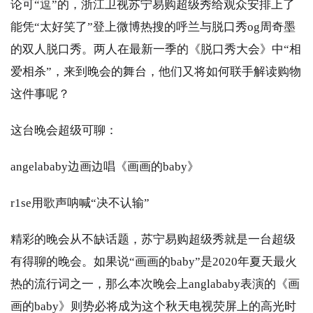
论可“逗”的，浙江卫视苏宁易购超级秀给观众安排上了
能凭“太好笑了”登上微博热搜的呼兰与脱口秀og周奇墨
的双人脱口秀。两人在最新一季的《脱口秀大会》中“相
爱相杀”，来到晚会的舞台，他们又将如何联手解读购物
这件事呢？
这台晚会超级可聊：
angelababy边画边唱《画画的baby》
r1se用歌声呐喊“决不认输”
精彩的晚会从不缺话题，苏宁易购超级秀就是一台超级
有得聊的晚会。如果说“画画的baby”是2020年夏天最火
热的流行词之一，那么本次晚会上anglababy表演的《画
画的baby》则势必将成为这个秋天电视荧屏上的高光时