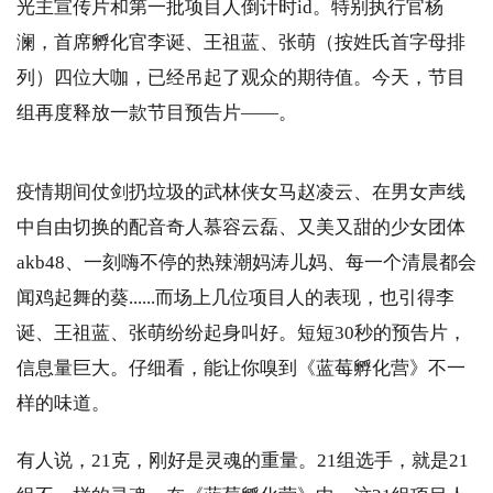
光主宣传片和第一批项目人倒计时id。特别执行官杨
澜，首席孵化官李诞、王祖蓝、张萌（按姓氏首字母排
列）四位大咖，已经吊起了观众的期待值。今天，节目
组再度释放一款节目预告片——。
疫情期间仗剑扔垃圾的武林侠女马赵凌云、在男女声线
中自由切换的配音奇人慕容云磊、又美又甜的少女团体
akb48、一刻嗨不停的热辣潮妈涛儿妈、每一个清晨都会
闻鸡起舞的葵......而场上几位项目人的表现，也引得李
诞、王祖蓝、张萌纷纷起身叫好。短短30秒的预告片，
信息量巨大。仔细看，能让你嗅到《蓝莓孵化营》不一
样的味道。
有人说，21克，刚好是灵魂的重量。21组选手，就是21