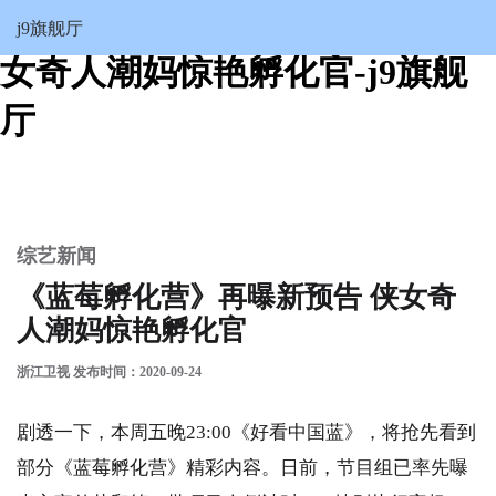
《蓝莓孵化营》再曝新预告 侠
j9旗舰厅
女奇人潮妈惊艳孵化官-j9旗舰
厅
综艺新闻
《蓝莓孵化营》再曝新预告 侠女奇
人潮妈惊艳孵化官
浙江卫视 发布时间：2020-09-24
剧透一下，本周五晚23:00《好看中国蓝》，将抢先看到
部分《蓝莓孵化营》精彩内容。日前，节目组已率先曝