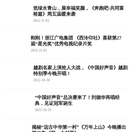
览绿水青山，展幸福笑颜，《奔跑吧·共同富
裕篇》周五温暖来袭
2022-11-03
刚刚！浙江广电集团 《西泠印社》喜获第27
届“星光奖”优秀电视纪录片奖
2022-11-01
越剧名家上演抢人大战，《中国好声音》越剧
特别季今晚开唱！
2022-10-30
“中国好声音”总决赛来了！刘德华再唱经
典，见证冠军诞生
2022-10-28
揭秘“远古中华第一村”《万年上山》今晚播出