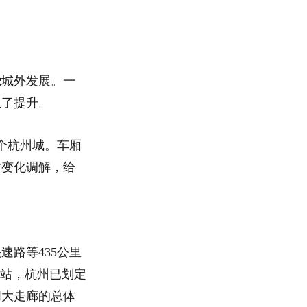
绕城外发展。一
生了提升。
整个杭州城。车厢
时变化调解，给
路等435公里
西站，杭州已划定
创大走廊的总体