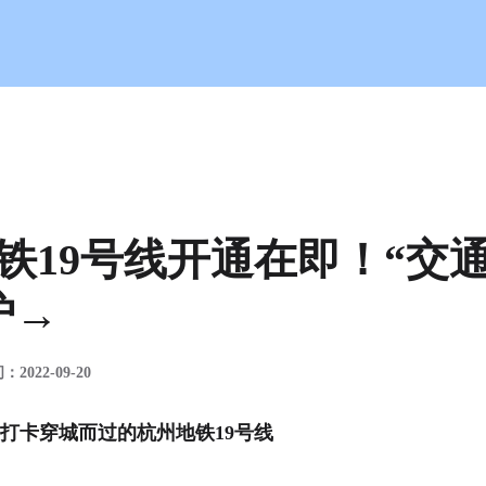
说明书”出炉→-j9旗舰厅
铁19号线开通在即！“交
炉→
022-09-20
打卡穿城而过的杭州地铁19号线