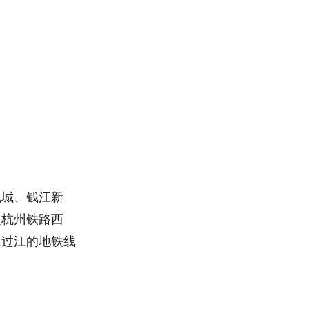
纪城、钱江新
起杭州铁路西
上过江的地铁线