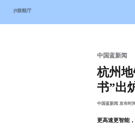
杭州地铁19号线开通在即！“交通
j9旗舰厅
中国蓝新闻
杭州地
书”出
中国蓝新闻 发布时间：2
更高速更智能，