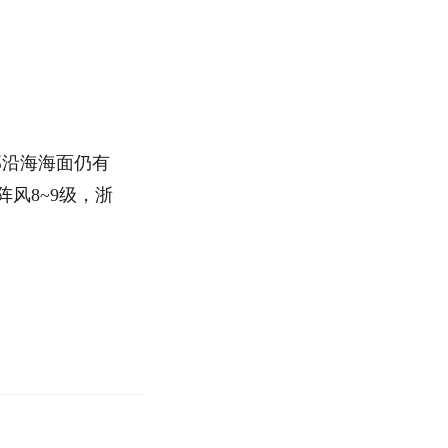
部沿海海面仍有
阵风8~9级，浙