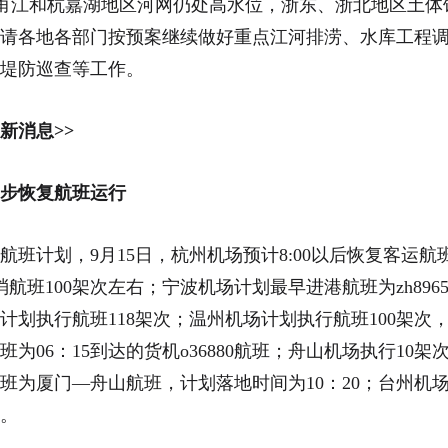
甬江和杭嘉湖地区河网仍处高水位，浙东、浙北地区土体
请各地各部门按预案继续做好重点江河排涝、水库工程
堤防巡查等工作。
新消息>>
逐步恢复航班运行
航班计划，9月15日，杭州机场预计8:00以后恢复客运
消航班100架次左右；宁波机场计划最早进港航班为zh89
天计划执行航班118架次；温州机场计划执行航班100架次
为06：15到达的货机o36880航班；舟山机场执行10架
班为厦门—舟山航班，计划落地时间为10：20；台州机场
次。