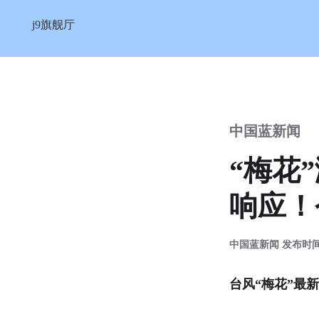
“梅花”渐行渐远，浙江调整防台
j9旗舰厅
中国蓝新闻
“梅花
响应！
中国蓝新闻 发布时间：2
台风“梅花”最