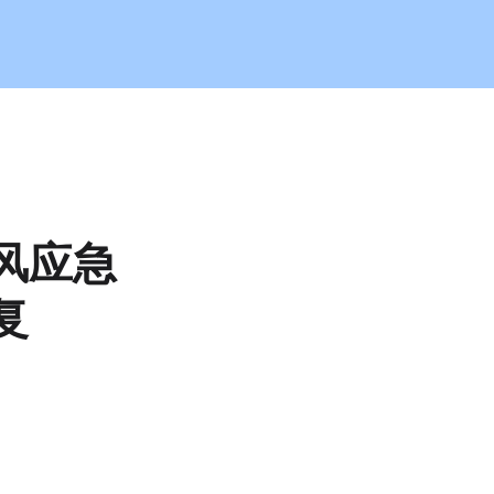
序恢复-j9旗舰厅
风应急
复