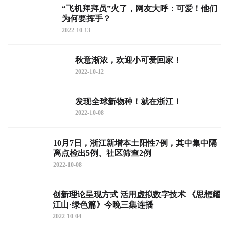
“飞机拜拜员”火了，网友大呼：可爱！他们
为何要挥手？
2022-10-13
秋意渐浓，欢迎小可爱回家！
2022-10-12
发现全球新物种！就在浙江！
2022-10-08
10月7日，浙江新增本土阳性7例，其中集中隔
离点检出5例、社区筛查2例
2022-10-08
创新理论呈现方式 活用虚拟数字技术 《思想耀
江山·绿色篇》今晚三集连播
2022-10-04