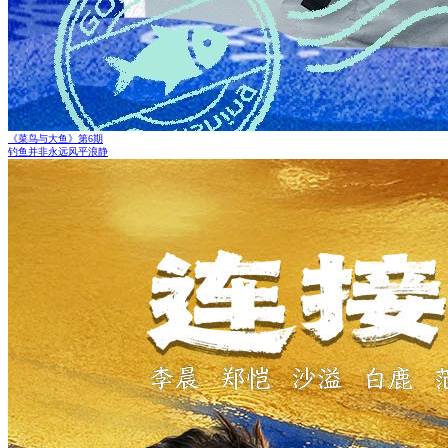
《菜鸟与大鱼》第6期
钓鱼并非永远风平浪静