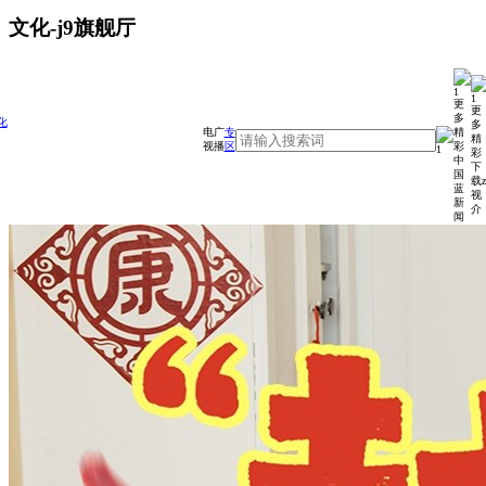
文化-j9旗舰厅
更
更
多
化
多
精
电
广
专
精
彩
视
播
区
彩
中
下
国
载z
蓝
视
新
介
闻