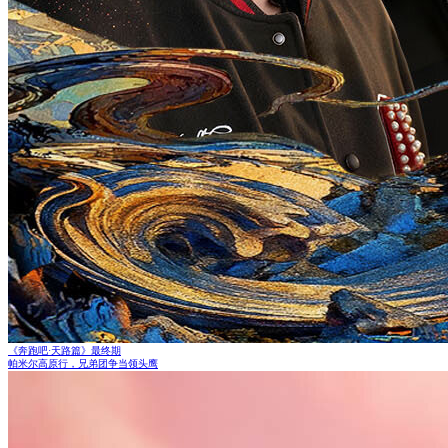
《奔跑吧·天路篇》最终期
帕米尔高原行，兄弟团争当领头鹰